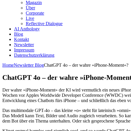
Magazin
Über
Corporate
Live
Reflective Dialogue
AI Anthology
Blog
Kontakt
Newsletter
Impressum
Datenschutzerklärung
Home
Newsletter Blog
ChatGPT 4o – der wahre »iPhone-Moment«?
ChatGPT 4o – der wahre »iPhone-Momen
Der wahre »iPhone-Moment» der KI wird vermutlich ein neues iPhone se
Wochen vor Apples Worldwide Developer Conference (WWDC) weisen v
Entwicklung eines Chatbots fürs iPhone – und schließlich das eben v
Das multimodale GPT-4o – das kleine »o» steht für lateinisch »omni» (
Das Modell kann Text, Bilder und Audio zugleich verarbeiten. So k
dem Bot über ein Thema unterhalten. Oder sich gesprochene Sprache i
Klingt erstmal harmlos und ziemlich cool, und so wurde ChatGPT 4o