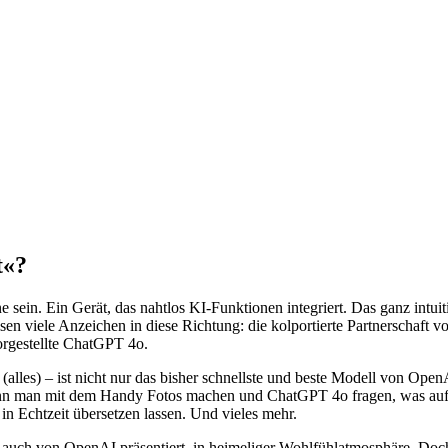
t«?
in. Ein Gerät, das nahtlos KI-Funktionen integriert. Das ganz intuiti
iele Anzeichen in diese Richtung: die kolportierte Partnerschaft v
orgestellte ChatGPT 4o.
alles) – ist nicht nur das bisher schnellste und beste Modell von Open
ann man mit dem Handy Fotos machen und ChatGPT 4o fragen, was auf d
n Echtzeit übersetzen lassen. Und vieles mehr.
 auch von OpenAI präsentiert, in heimeliger Wohlfühlatmosphäre. Doc