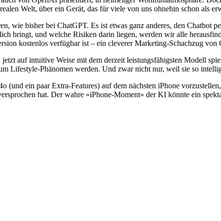
len Welt, über ein Gerät, das für viele von uns ohnehin schon als erwe
ren, wie bisher bei ChatGPT. Es ist etwas ganz anderes, den Chatbot p
lich bringt, und welche Risiken darin liegen, werden wir alle herausf
ersion kostenlos verfügbar ist – ein cleverer Marketing-Schachzug von
tzt auf intuitive Weise mit dem derzeit leistungsfähigsten Modell spie
m Lifestyle-Phänomen werden. Und zwar nicht nur, weil sie so intellige
4o (und ein paar Extra-Features) auf dem nächsten iPhone vorzustellen
 versprochen hat. Der wahre »iPhone-Moment» der KI könnte ein spektak