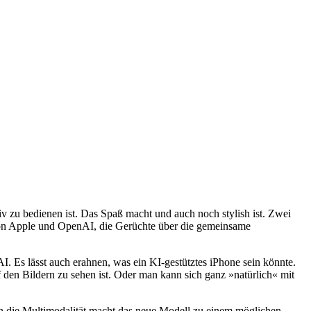
v zu bedienen ist. Das Spaß macht und auch noch stylish ist. Zwei
on Apple und OpenAI, die Gerüchte über die gemeinsame
AI. Es lässt auch erahnen, was ein KI-gestütztes iPhone sein könnte.
en Bildern zu sehen ist. Oder man kann sich ganz »natürlich« mit
h die Multimodalität macht das neue Modell zu einem möglichen